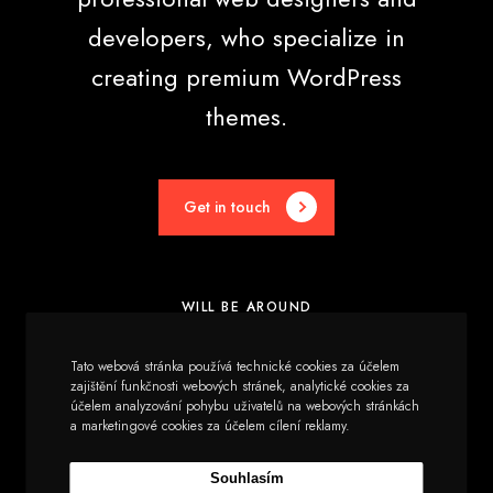
developers, who specialize in
creating premium WordPress
themes.
Get in touch
WILL BE AROUND
Elements
Tato webová stránka používá technické cookies za účelem
zajištění funkčnosti webových stránek, analytické cookies za
účelem analyzování pohybu uživatelů na webových stránkách
Utilities
a marketingové cookies za účelem cílení reklamy.
Greatives Hub
Souhlasím