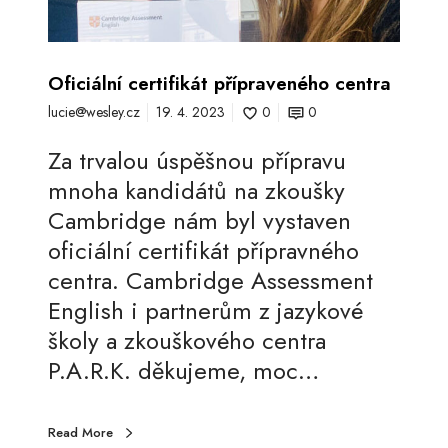
n
í
c
Oficiální certifikát přípraveného centra
e
lucie@wesley.cz
19. 4. 2023
0
0
r
t
Za trvalou úspěšnou přípravu
i
mnoha kandidátů na zkoušky
f
Cambridge nám byl vystaven
i
oficiální certifikát přípravného
k
centra. Cambridge Assessment
á
English i partnerům z jazykové
t
školy a zkouškového centra
p
P.A.R.K. děkujeme, moc…
ř
í
Read More