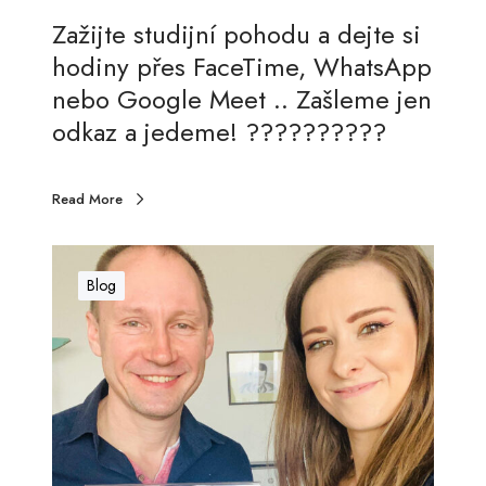
é
Zažijte studijní pohodu a dejte si
h
hodiny přes FaceTime, WhatsApp
o
nebo Google Meet .. Zašleme jen
k
odkaz a jedeme! ??????????
r
á
Read More
l
o
O
v
f
Blog
s
i
t
c
v
i
í
á
l