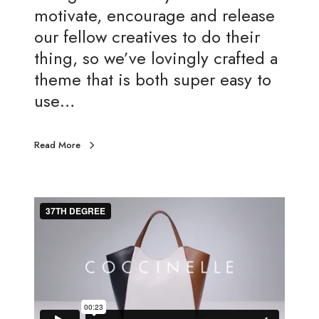
r
motivate, encourage and release
a
our fellow creatives to do their
t
thing, so we’ve lovingly crafted a
e
theme that is both super easy to
g
use…
i
e
Read More
s