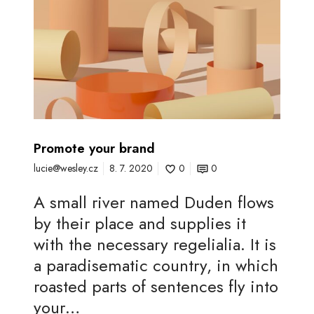
m
o
t
e
y
o
u
Promote your brand
r
lucie@wesley.cz
8. 7. 2020
0
0
b
r
A small river named Duden flows
a
by their place and supplies it
n
with the necessary regelialia. It is
d
a paradisematic country, in which
roasted parts of sentences fly into
your…