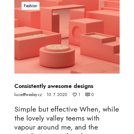
o
Fashion
n
s
i
s
t
e
n
t
Consistently awesome designs
l
lucie@wesley.cz
10. 7. 2020
1
0
y
a
Simple but effective When, while
w
the lovely valley teems with
e
vapour around me, and the
s