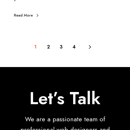
Read More
1
2
3
4
Let’s Talk
We are a passionate team of
professional web designers and