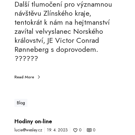
e
Další tlumočení pro významnou
l
návštěvu Zlínského kraje,
v
tentokrát k nám na hejtmanství
y
zavítal velvyslanec Norského
s
království, JE Victor Conrad
l
Rønneberg s doprovodem.
a
??????
n
c
Read More
e
N
o
Blog
r
s
Hodiny on-line
k
lucie@wesley.cz
19. 4. 2023
0
0