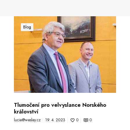
T
l
Blog
u
m
o
č
e
n
í
p
Tlumočení pro velvyslance Norského
r
království
o
lucie@wesley.cz
19. 4. 2023
0
0
v