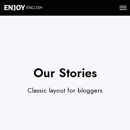
O
p
e
n
M
e
n
u
Our Stories
Classic layout for bloggers