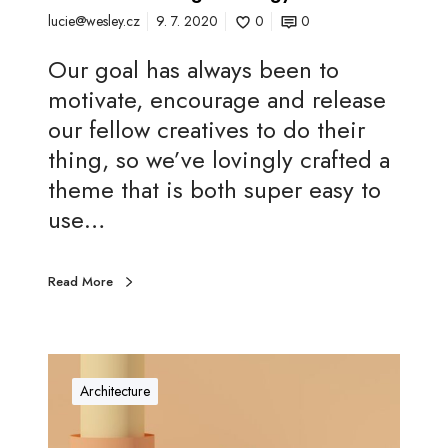
lucie@wesley.cz
9. 7. 2020
0
0
Our goal has always been to
motivate, encourage and release
our fellow creatives to do their
thing, so we’ve lovingly crafted a
theme that is both super easy to
use…
Read More
P
r
Architecture
o