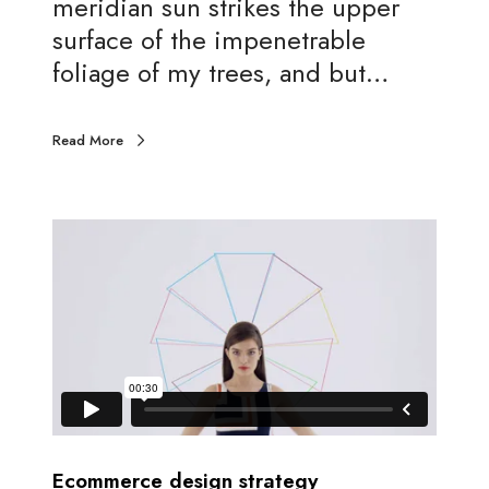
meridian sun strikes the upper
o
surface of the impenetrable
m
foliage of my trees, and but…
e
d
Read More
e
s
i
g
n
s
Ecommerce design strategy