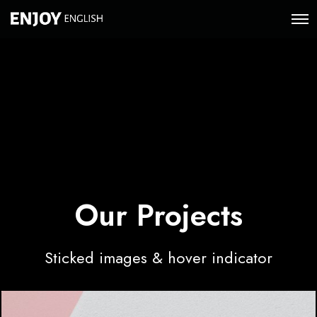
O
p
e
n
M
e
n
u
Our Projects
Sticked images & hover indicator
N